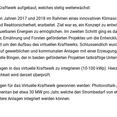
Kraftwerk aufgebaut, welches stetig weiterwächst:
en Jahren 2017 und 2018 im Rahmen eines innovativen Klimasch
Reaktorsicherheit, erarbeitet. Ziel war es, ein Konzept zu ent
uerbaren Energien zu ermöglichen. Im zweiten Schritt ging es 
ie, Ernährung und Forsten geförderten Projektes um die Entwick
 um den Aufbau des virtuellen Kraftwerks. Schlussendlich wurde
 auf gewerblichen und kommunalen Anlagen mit einer Erzeugungs
lle Bingen, der in beiden geförderten Projekten tatkräftige Unter
nlagen in das virtuelle Kraftwerk zu integrieren (10-100 kWp). Hi
keit wird derzeit überprüft.
en für das Virtuelle Kraftwerk gewonnen werden: Photovoltaik-,
omentan bei etwa 30 MW pro Jahr, welche den Strombedarf von e
itere Anlagen integriert werden können.