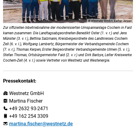
© Westnetz GmbH, Esther Jansen
Zur offiziellen Inbetriebnahme der modernisierten Umspannanlage Cochem in Faid
kamen zusammen: Die Landtagsabgeordneten Benedikt Oster (1. v. r.) und Jens
Münster (3. v. l.), Bettina Salzmann, Kreisbeigeordnete des Landkreises Cochem
Zell (6. v. l.), Wolfgang Lambertz, Bürgermeister der Verbandsgemeinde Cochem
(7. v. r.), Thomas Kerpen, Erster Beigeordneter Verbandsgemeinde Ulmen (5. v. l.),
Stefan Thomas, Ortsbürgermeister Faid (2. v. r.) und Dirk Barbye, Leiter Kreiswerke
Cochem-Zell (4. v. l.) sowie Vertreter von Westnetz und Westenergie.
Pressekontakt:
Westnetz GmbH
Martina Fischer
+49 2632 93-2471
+49 162 254 3309
martina.fischer@westnetz.de